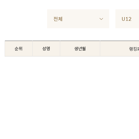
전체
U12
순위
성명
생년월
랭킹