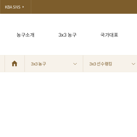
KBA SNS
농구소개
3x3 농구
국가대표
3x3 농구
3x3 선수랭킹