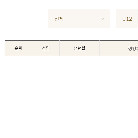
전체
U12
순위
성명
생년월
랭킹