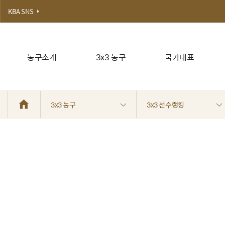
KBA SNS
농구소개
3x3 농구
국가대표
3x3 농구
3x3 선수랭킹