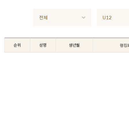
전체
U12
순위
성명
생년월
랭킹