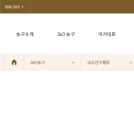
KBA SNS
농구소개
3x3 농구
국가대표
3x3 농구
3x3 선수랭킹