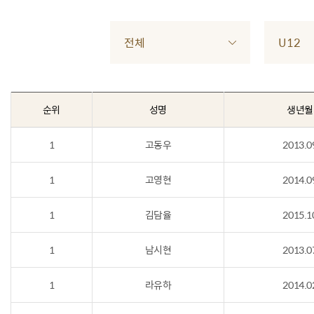
전체
U12
순위
성명
생년월
1
고동우
2013.0
1
고영현
2014.0
1
김담율
2015.1
1
남시현
2013.0
1
라유하
2014.0