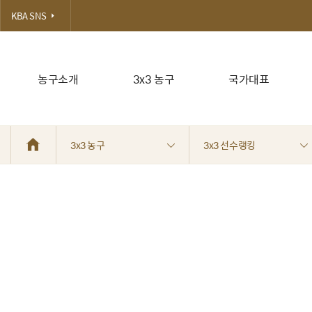
KBA SNS
농구소개
3x3 농구
국가대표
3x3 농구
3x3 선수랭킹