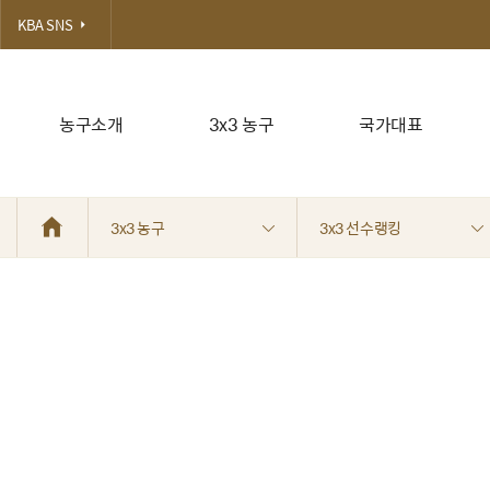
KBA SNS
농구소개
3x3 농구
국가대표
3x3 농구
3x3 선수랭킹