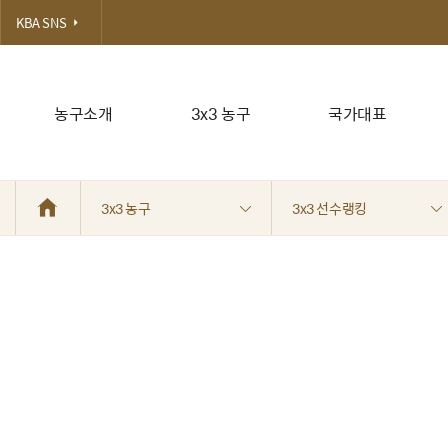
KBA SNS
농구소개
3x3 농구
국가대표
3x3 농구
3x3 선수랭킹