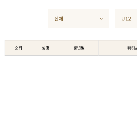
전체
U12
순위
성명
생년월
랭킹