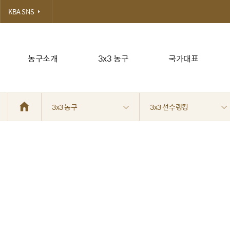
KBA SNS
농구소개
3x3 농구
국가대표
3x3 농구
3x3 선수랭킹