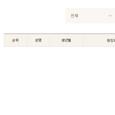
전체
순위
성명
생년월
랭킹