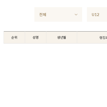
전체
U12
순위
성명
생년월
랭킹