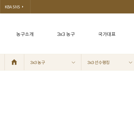
KBA SNS
농구소개
3x3 농구
국가대표
3x3 농구
3x3 선수랭킹