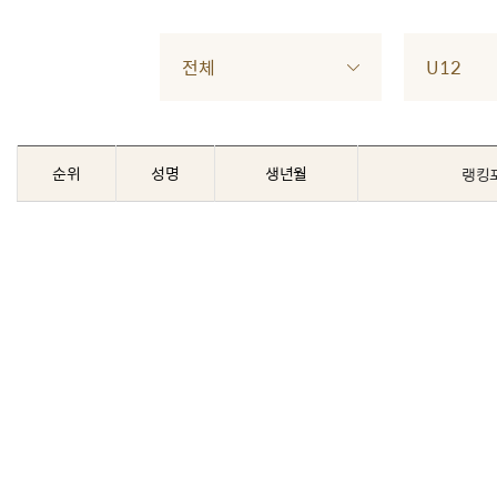
전체
U12
순위
성명
생년월
랭킹