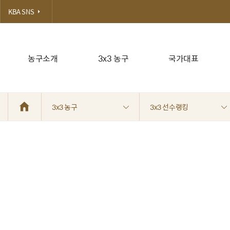
KBA SNS
농구소개
3x3 농구
국가대표
3x3 농구
3x3 선수랭킹