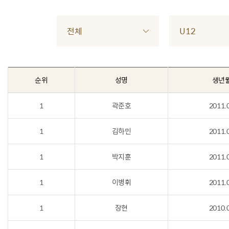
전체
U12
순위
성명
생년
1
곽준호
2011.
1
김하민
2011.
1
박지훈
2011.
1
이병휘
2011.
1
장현
2010.