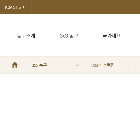
KBA SNS
농구소개
3x3 농구
국가대표
3x3 농구
3x3 선수랭킹