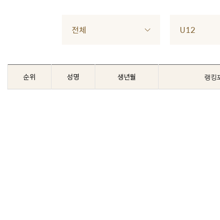
전체
U12
순위
성명
생년월
랭킹