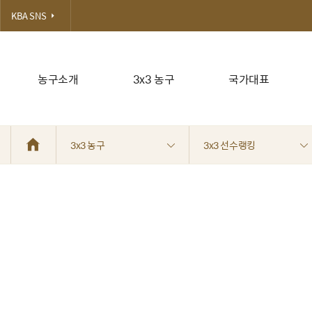
KBA SNS
농구소개
3x3 농구
국가대표
3x3 농구
3x3 선수랭킹