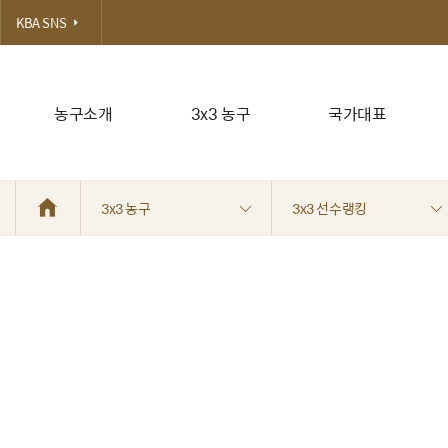
KBA SNS
농구소개
3x3 농구
국가대표
3x3 농구
3x3 선수랭킹