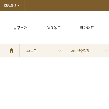
KBA SNS
농구소개
3x3 농구
국가대표
3x3 농구
3x3 선수랭킹