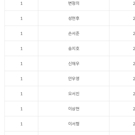
1
변정의
2
1
성현후
2
1
손서준
2
1
송지호
2
1
신재우
2
1
안우영
2
1
오서진
2
1
이상현
2
1
이서형
2