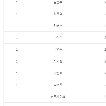
1
김준수
2
1
김찬엽
2
1
김태훈
2
1
나여준
2
1
나연준
2
1
박기범
2
1
박선호
2
1
박수찬
2
1
버튼제이크
2