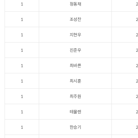
1
정동채
2
1
조성찬
2
1
지현우
2
1
진준우
2
1
최바른
2
1
최시훈
2
1
최주원
2
1
테물렌
2
1
한승기
2