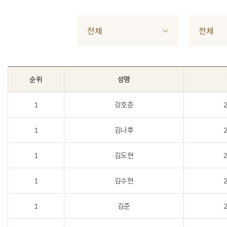
전체
전체
순위
성명
1
강호준
2
1
김나후
2
1
김도현
2
1
김수현
2
1
김준
2