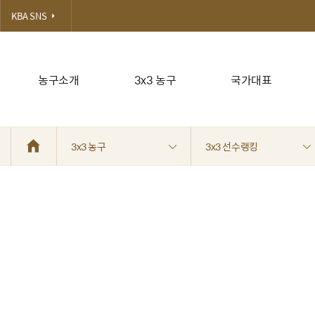
KBA SNS
농구소개
3x3 농구
국가대표
3x3 농구
3x3 선수랭킹