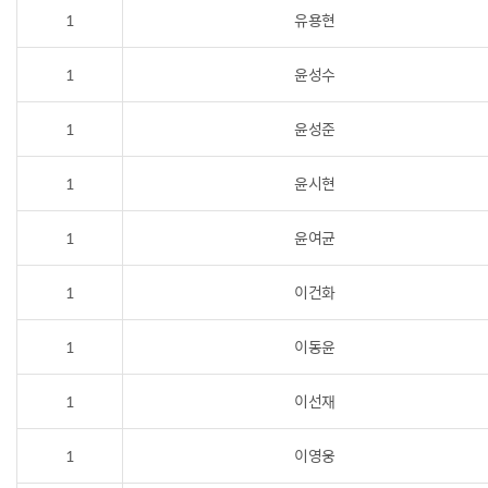
1
유용현
1
윤성수
1
윤성준
1
윤시현
1
윤여균
1
이건화
1
이동윤
1
이선재
1
이영웅