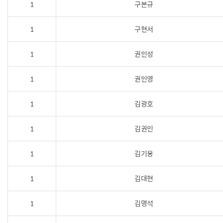
1
구본규
1
구현서
1
권민성
1
권민영
1
김광호
1
김권민
1
김기웅
1
김대현
1
김명석