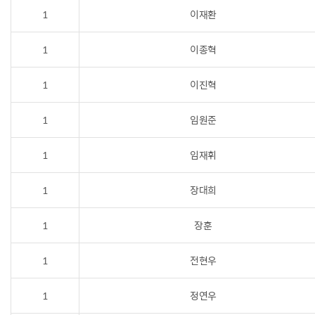
1
이재환
1
이종혁
1
이진혁
1
임원준
1
임재휘
1
장대희
1
장훈
1
전현우
1
정연우