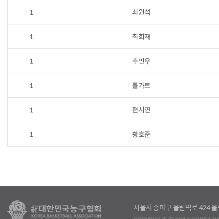
1
최원석
1
최희재
1
추민우
1
톨가트
1
편시연
1
황호준
서울시 송파구 올림픽로 424