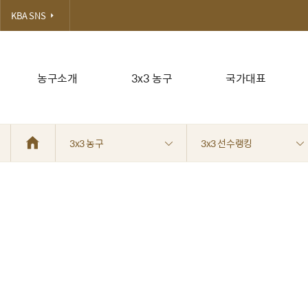
KBA SNS
농구소개
3x3 농구
국가대표
3x3 농구
3x3 선수랭킹