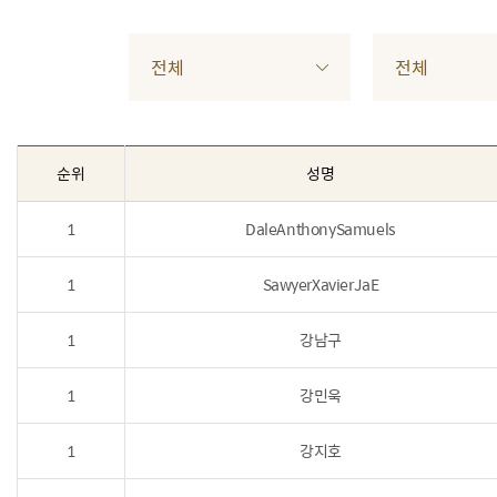
전체
전체
순위
성명
1
DaleAnthonySamuels
1
SawyerXavierJaE
1
강남구
1
강민욱
1
강지호