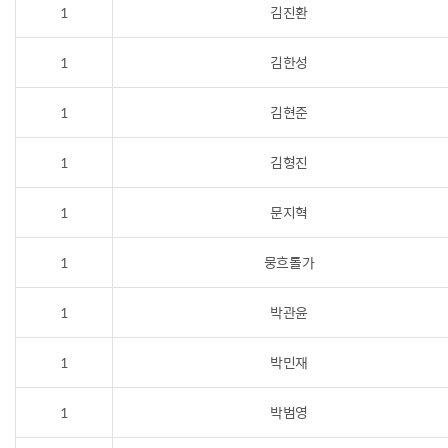
1
김진환
1
김한성
1
김현준
1
김형진
1
문지혁
1
뭉흐톨가
1
박관윤
1
박민재
1
박범영