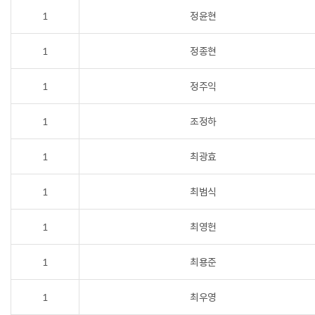
1
정윤현
1
정종현
1
정주익
1
조정하
1
최광효
1
최범식
1
최영헌
1
최용준
1
최우영