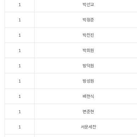
1
박선교
1
박정준
1
박찬진
1
박희원
1
방덕원
1
방성원
1
배현식
1
변준현
1
서문세찬