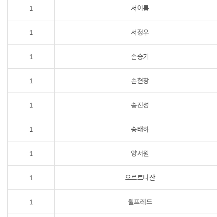
1
서이룸
1
서정우
1
손승기
1
손현창
1
송진성
1
송태하
1
양서원
1
오르트나산
1
윌프레드