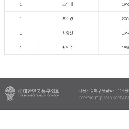
1
조의태
199
1
조주영
200
1
최양선
199
1
황민수
199
서울시 송파구 올림픽로 424
COPYRIGHT ⓒ 2018 KOREA BA