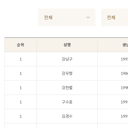
전체
전체
순위
성명
생
1
강남구
199
1
강우형
198
1
강한별
199
1
구수효
199
1
김경수
199