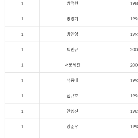
1
방덕원
198
1
방영기
199
1
방인영
199
1
백민규
200
1
서문세찬
200
1
석종태
199
1
심규호
199
1
안형진
198
1
양준우
199