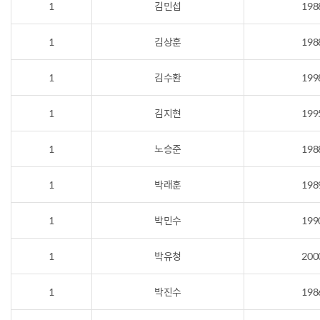
1
김민섭
198
1
김상훈
198
1
김수환
199
1
김지현
199
1
노승준
198
1
박래훈
198
1
박민수
199
1
박유청
200
1
박진수
198