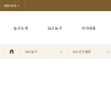
KBA SNS
농구소개
3x3 농구
국가대표
3x3 농구
3x3 선수랭킹