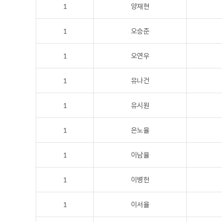
1
양재현
1
오승준
1
오연우
1
유나건
1
유시원
1
은노율
1
이남율
1
이병헌
1
이서율