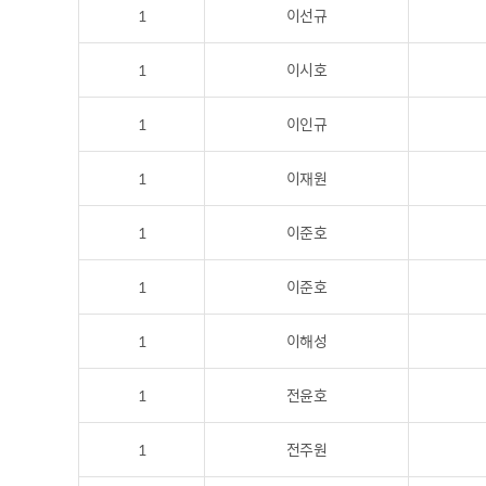
1
이선규
1
이시호
1
이인규
1
이재원
1
이준호
1
이준호
1
이해성
1
전윤호
1
전주원