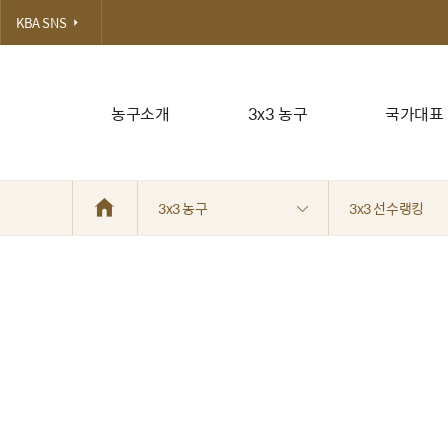
KBA SNS
농구소개
3x3 농구
국가대표
3x3 농구
3x3 선수랭킹