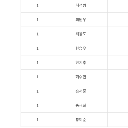
1
최석범
1
최원우
1
최창도
1
한승우
1
한지후
1
허수현
1
홍서준
1
홍재화
1
황이준