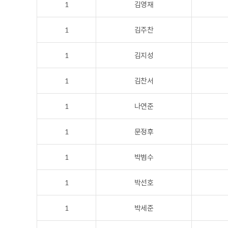
1
김영재
1
김주찬
1
김지성
1
김찬서
1
나연준
1
문정후
1
박범수
1
박선호
1
박세준