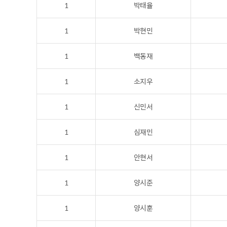
1
박태율
1
박현민
1
백동재
1
소지우
1
신민서
1
심재민
1
안현서
1
양시준
1
양시훈