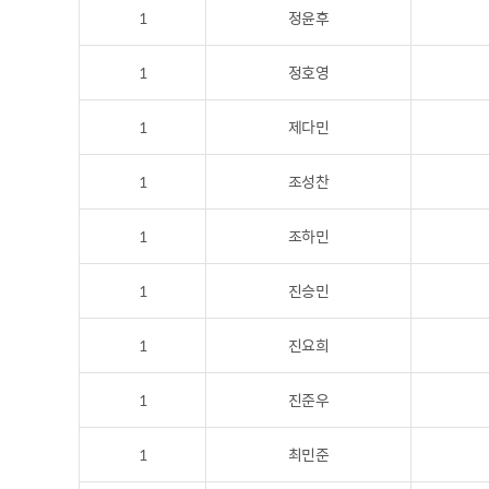
1
정윤후
1
정호영
1
제다민
1
조성찬
1
조하민
1
진승민
1
진요희
1
진준우
1
최민준