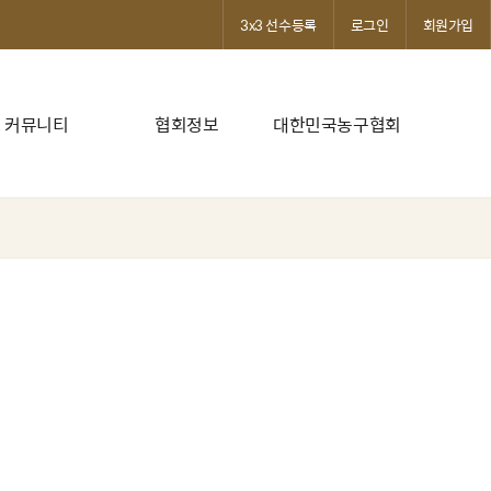
3x3 선수등록
로그인
회원가입
커뮤니티
협회정보
대한민국농구협회