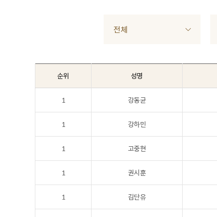
전체
순위
성명
1
강동균
1
강하민
1
고중현
1
권시훈
1
김단유