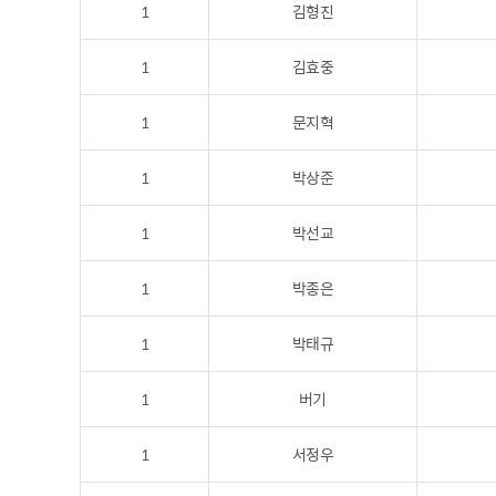
1
김형진
1
김효중
1
문지혁
1
박상준
1
박선교
1
박종은
1
박태규
1
버기
1
서정우