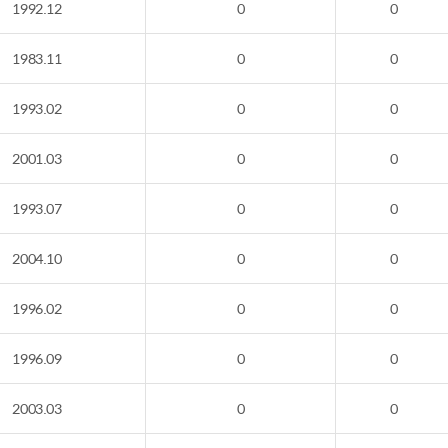
1992.12
0
0
1983.11
0
0
1993.02
0
0
2001.03
0
0
1993.07
0
0
2004.10
0
0
1996.02
0
0
1996.09
0
0
2003.03
0
0