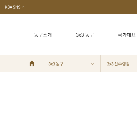
KBA SNS
농구소개
3x3 농구
국가대표
3x3 농구
3x3 선수랭킹