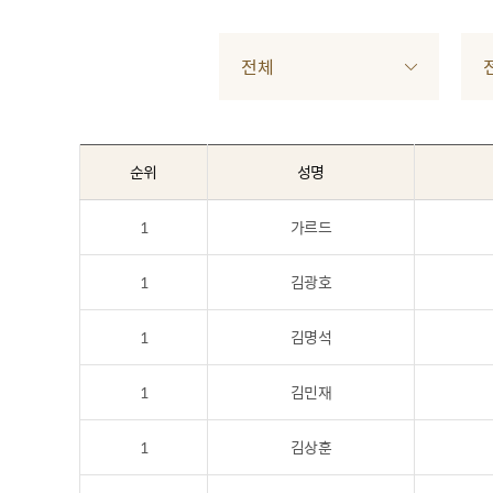
전체
순위
성명
1
가르드
1
김광호
1
김명석
1
김민재
1
김상훈