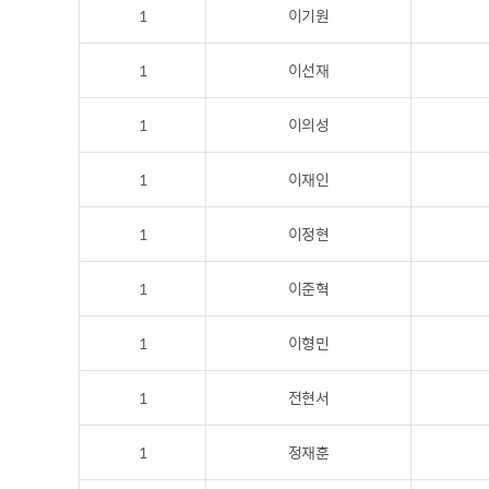
1
이기원
1
이선재
1
이의성
1
이재인
1
이정현
1
이준혁
1
이형민
1
전현서
1
정재훈