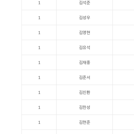
1
김석준
1
김성우
1
김영현
1
김유석
1
김재중
1
김준서
1
김진환
1
김한성
1
김현준