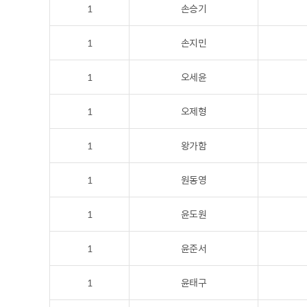
1
손승기
1
손지민
1
오세윤
1
오제형
1
왕가함
1
원동영
1
윤도원
1
윤준서
1
윤태구