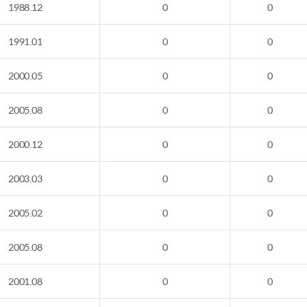
1988.12
0
0
1991.01
0
0
2000.05
0
0
2005.08
0
0
2000.12
0
0
2003.03
0
0
2005.02
0
0
2005.08
0
0
2001.08
0
0