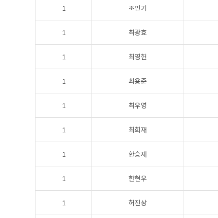
1
조민기
1
최광효
1
최영헌
1
최용준
1
최우영
1
최희재
1
한승재
1
한현우
1
허진상