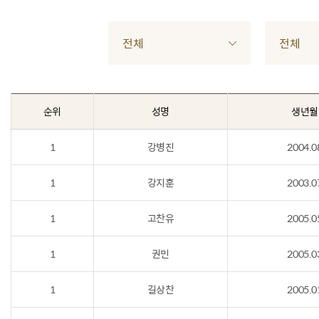
전체
전체
순위
성명
생년월
1
강병진
2004.0
1
강지훈
2003.0
1
고찬유
2005.0
1
권민
2005.0
1
길상찬
2005.0