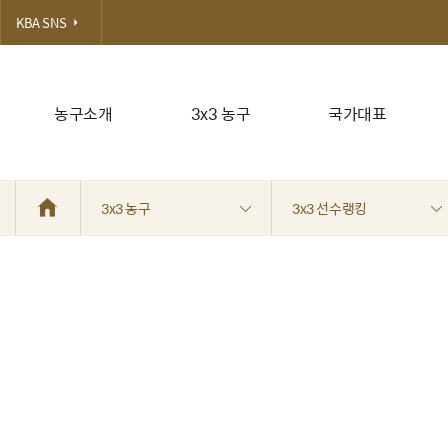
KBA SNS
농구소개
3x3 농구
국가대표
3x3 농구
3x3 선수랭킹