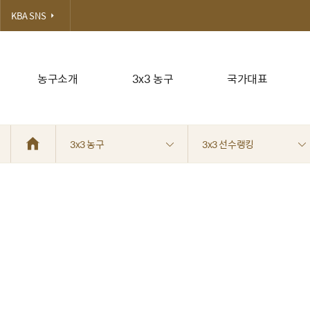
KBA SNS
농구소개
3x3 농구
국가대표
3x3 농구
3x3 선수랭킹