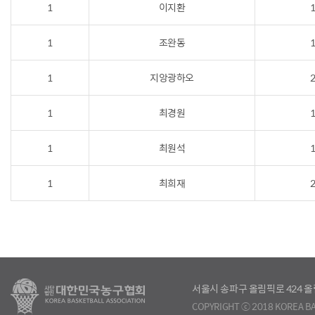
1
이지환
1
1
조완동
1
1
지앙광하오
2
1
최경원
1
1
최원석
1
1
최희재
2
서울시 송파구 올림픽로 424
COPYRIGHT ⓒ 2018 KOREA BA