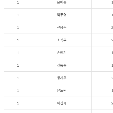
1
문배준
1
1
박두영
1
1
선용준
2
1
소석우
2
1
손원기
1
1
신동준
1
1
왕시우
2
1
윤도원
1
1
이선재
2