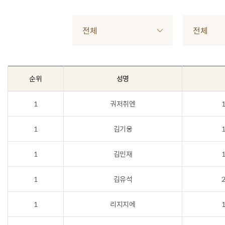
전체
전체
순위
성명
1
궈저취엔
1
1
김기웅
1
1
김민재
1
1
김유석
2
1
리지지에
1